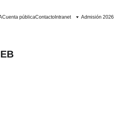
A
Cuenta pública
Contacto
Intranet
Admisión 2026
AEB