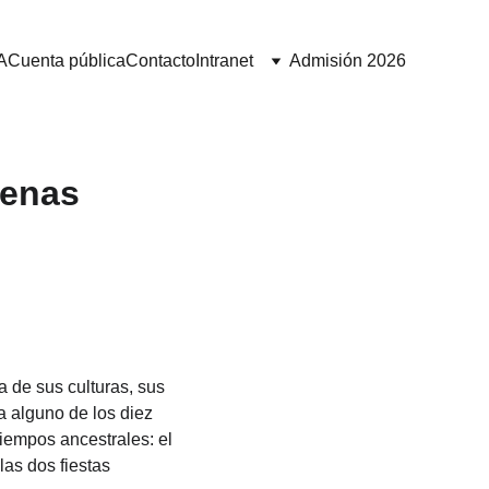
A
Cuenta pública
Contacto
Intranet
Admisión 2026
genas
a de sus culturas, sus 
a alguno de los diez 
iempos ancestrales: el 
as dos fiestas 